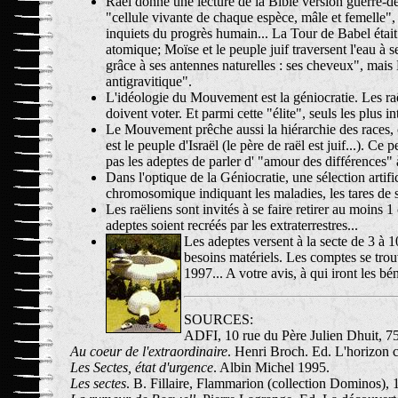
Raël donne une lecture de la Bible version guerre-des
"cellule vivante de chaque espèce, mâle et femelle",
inquiets du progrès humain... La Tour de Babel éta
atomique; Moïse et le peuple juif traversent l'eau 
grâce à ses antennes naturelles : ses cheveux", mais
antigravitique".
L'idéologie du Mouvement est la géniocratie. Les raël
doivent voter. Et parmi cette "élite", seuls les plus 
Le Mouvement prêche aussi la hiérarchie des races, ch
est le peuple d'Israël (le père de raël est juif...). 
pas les adeptes de parler d' "amour des différences" à
Dans l'optique de la Géniocratie, une sélection artifi
chromosomique indiquant les maladies, les tares de s
Les raëliens sont invités à se faire retirer au moins
adeptes soient recréés par les extraterrestres...
Les adeptes versent à la secte de 3 à 1
besoins matériels. Les comptes se trou
1997... A votre avis, à qui iront les bé
SOURCES:
ADFI, 10 rue du Père Julien Dhuit, 7
Au coeur de l'extraordinaire
. Henri Broch. Ed. L'horizon 
Les Sectes, état d'urgence
. Albin Michel 1995.
Les sectes
. B. Fillaire, Flammarion (collection Dominos), 