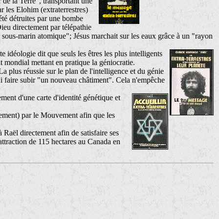
 de la Terre", transportant une
 les Elohim (extraterrestres)
été détruites par une bombe
ieu directement par télépathie
un sous-marin atomique"; Jésus marchait sur les eaux grâce à un "rayon
idéologie dit que seuls les êtres les plus intelligents
nt mondial mettant en pratique la géniocratie.
 plus réussie sur le plan de l'intelligence et du génie
e lui faire subir "un nouveau châtiment". Cela n'empêche
ement d'une carte d'identité génétique et
paiement) par le Mouvement afin que les
 Raël directement afin de satisfaire ses
attraction de 115 hectares au Canada en