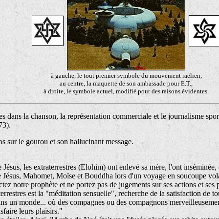
à gauche, le tout premier symbole du mouvement raëlien,
au centre, la maquette de son ambassade pour E.T.,
à droite, le symbole actuel, modifié pour des raisons évidentes.
es dans la chanson, la représentation commerciale et le journalisme spor
73).
os sur le gourou et son hallucinant message.
 Jésus, les extraterrestres (Elohim) ont enlevé sa mère, l'ont inséminée, et
e Jésus, Mahomet, Moïse et Bouddha lors d'un
voyage
en soucoupe vol
ez notre prophète et ne portez pas de jugements sur ses actions et ses 
rrestres est la "méditation sensuelle", recherche de la satisfaction de to
 dans un monde... où des compagnes ou des compagnons merveilleusemen
faire leurs plaisirs."